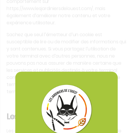
comportement sur
https://www.lesjardiniersdelouest.com/
, mais
également d’améliorer notre contenu et votre
expérience utilisateur.
Sachez que seul l’émetteur d’un cookie est
susceptible de lire ou de modifier des informations qui
y sont contenues. Si vous partagez l’utilisation de
votre terminal avec d’autres personnes, nous ne
pouvons pas nous assurer de manière certaine que
les services et publicités destinés à votre terminal
correspondent bien à votre propre utilisation de ce
terminal et non à celle d’un autre utilisateur de ce
terminal.
Les cookies émis
Les cookies que nous installons nous permettent de